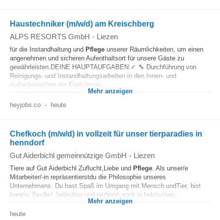
Haustechniker (m/w/d) am Kreischberg
ALPS RESORTS GmbH
-
Liezen
für die Instandhaltung und
Pflege
unserer Räumlichkeiten, um einen
angenehmen und sicheren Aufenthaltsort für unsere Gäste zu
gewährleisten.DEINE HAUPTAUFGABEN:✓ 🔧 Durchführung von
Reinigungs- und Instandhaltungsarbeiten in den Innen- und
Außenbereichen der Einrichtung...
Mehr anzeigen
heyjobs.co
-
heute
Chefkoch (m/w/d) in vollzeit für unser tierparadies in
henndorf
Gut Aiderbichl gemeinnützige GmbH
-
Liezen
Tiere auf Gut Aiderbichl Zuflucht,Liebe und
Pflege
. Als unser/e
Mitarbeiter/-in repräsentierstdu die Philosophie unseres
Unternehmens. Du hast Spaß im Umgang mit Mensch undTier, bist
kreativ, flexibel, belastbar und verlierst auch in hektischen...
Mehr anzeigen
heute