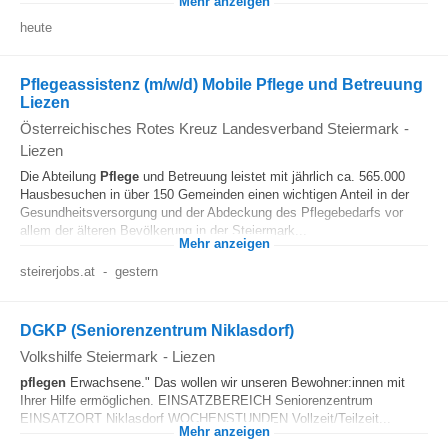
Mehr anzeigen
heute
Pflegeassistenz (m/w/d) Mobile Pflege und Betreuung
Liezen
Österreichisches Rotes Kreuz Landesverband Steiermark
-
Liezen
Die Abteilung
Pflege
und Betreuung leistet mit jährlich ca. 565.000
Hausbesuchen in über 150 Gemeinden einen wichtigen Anteil in der
Gesundheitsversorgung und der Abdeckung des Pflegebedarfs vor
allem der älteren Bevölkerung in der Steiermark...
Mehr anzeigen
steirerjobs.at
-
gestern
DGKP (Seniorenzentrum Niklasdorf)
Volkshilfe Steiermark
-
Liezen
pflegen
Erwachsene." Das wollen wir unseren Bewohner:innen mit
Ihrer Hilfe ermöglichen. EINSATZBEREICH Seniorenzentrum
EINSATZORT Niklasdorf WOCHENSTUNDEN Vollzeit/Teilzeit...
Mehr anzeigen