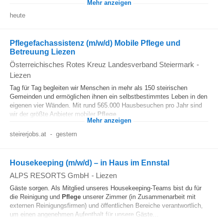
Mehr anzeigen
heute
Pflegefachassistenz (m/w/d) Mobile Pflege und
Betreuung Liezen
Österreichisches Rotes Kreuz Landesverband Steiermark
-
Liezen
Tag für Tag begleiten wir Menschen in mehr als 150 steirischen
Gemeinden und ermöglichen ihnen ein selbstbestimmtes Leben in den
eigenen vier Wänden. Mit rund 565.000 Hausbesuchen pro Jahr sind
wir der größte Anbieter mobiler
Pflege
...
Mehr anzeigen
steirerjobs.at
-
gestern
Housekeeping (m/w/d) – in Haus im Ennstal
ALPS RESORTS GmbH
-
Liezen
Gäste sorgen. Als Mitglied unseres Housekeeping-Teams bist du für
die Reinigung und
Pflege
unserer Zimmer (in Zusammenarbeit mit
externen Reinigungsfirmen) und öffentlichen Bereiche verantwortlich,
um einen angenehmen Aufenthalt für unsere Gäste...