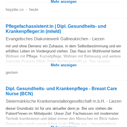
Mehr anzeigen
heyjobs.co
-
heute
Pflegefachassistent:in | Dipl. Gesundheits- und
Krankenpfleger:in (m/w/d)
Evangelisches Diakoniewerk Gallneukirchen
-
Liezen
mit und ohne Demenz ein Zuhause, in dem Selbstbestimmung und ein
erfülltes Leben im Vordergrund stehen. Das Haus im Mühlviertel bietet
Wohnen mit
Pflege
, Kurzeitpflege, Wohnen mit Betreuung und weitere
regionale Projekte (Mehr Zeller Nachbarschaft) an. Das erwartet...
Mehr anzeigen
gestern
Dipl. Gesundheits- und Krankenpflege - Breast Care
Nurse (BCN)
Steiermärkische Krankenanstaltengesellschaft m.b.H.
-
Liezen
dieser Grundsatz ist für uns aktueller denn je. Bei uns stehen die
Patient*innen im Mittelpunkt. Unser Ziel: Fachwissen mit modernster
Technik kombinieren und dabei immer den Menschen im Blick haben.
Genau das macht unsere Arbeit in der
Pflege
aus – herausfordernd...