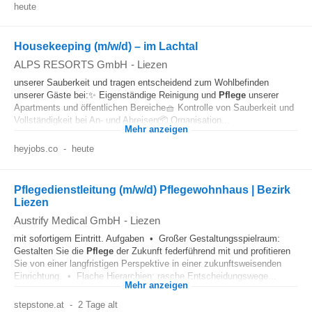
heute
Housekeeping (m/w/d) – im Lachtal
ALPS RESORTS GmbH
-
Liezen
unserer Sauberkeit und tragen entscheidend zum Wohlbefinden
unserer Gäste bei:✨ Eigenständige Reinigung und
Pflege
unserer
Apartments und öffentlichen Bereiche🧺 Kontrolle von Sauberkeit und
Vollständigkeit bei An- und Abreisen📦 Organisation...
Mehr anzeigen
heyjobs.co
-
heute
Pflegedienstleitung (m/w/d) Pflegewohnhaus | Bezirk
Liezen
Austrify Medical GmbH
-
Liezen
mit sofortigem Eintritt. Aufgaben • Großer Gestaltungsspielraum:
Gestalten Sie die
Pflege
der Zukunft federführend mit und profitieren
Sie von einer langfristigen Perspektive in einer zukunftsweisenden
Einrichtung. • Flache Hierarchien: rasche Entscheidungswege...
Mehr anzeigen
stepstone.at
-
2 Tage alt