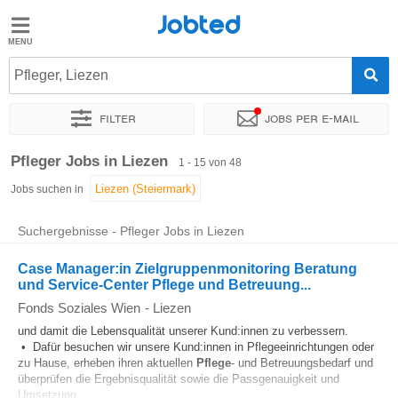
Jobted
Jobted
Jobs
Pfleger, Liezen
Filter
Jobs per e-mail
Gehalt
Sortieren nach
Genauer Standort
Unternehmen
Personald
Pfleger Jobs in Liezen
1 - 15 von 48
Jobs suchen in
Suchergebnisse - Pfleger Jobs in Liezen
Case Manager:in Zielgruppenmonitoring Beratung
und Service-Center Pflege und Betreuung...
Fonds Soziales Wien
-
Liezen
und damit die Lebensqualität unserer Kund:innen zu verbessern.
• Dafür besuchen wir unsere Kund:innen in Pflegeeinrichtungen oder
zu Hause, erheben ihren aktuellen
Pflege
- und Betreuungsbedarf und
überprüfen die Ergebnisqualität sowie die Passgenauigkeit und
Umsetzung...