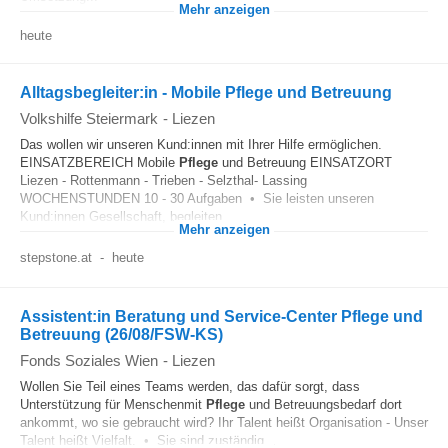
Mehr anzeigen
heute
Alltagsbegleiter:in - Mobile Pflege und Betreuung
Volkshilfe Steiermark
-
Liezen
Das wollen wir unseren Kund:innen mit Ihrer Hilfe ermöglichen.
EINSATZBEREICH Mobile
Pflege
und Betreuung EINSATZORT
Liezen - Rottenmann - Trieben - Selzthal- Lassing
WOCHENSTUNDEN 10 - 30 Aufgaben • Sie leisten unseren
Kund:innen Gesellschaft, begleiten...
Mehr anzeigen
stepstone.at
-
heute
Assistent:in Beratung und Service-Center Pflege und
Betreuung (26/08/FSW-KS)
Fonds Soziales Wien
-
Liezen
Wollen Sie Teil eines Teams werden, das dafür sorgt, dass
Unterstützung für Menschenmit
Pflege
und Betreuungsbedarf dort
ankommt, wo sie gebraucht wird? Ihr Talent heißt Organisation - Unser
Talent heißt Vielfalt. • Sie sind zuständig...